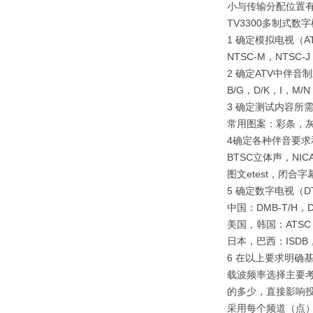
小与传输分配位置有
TV3300多制式
1 确定模拟电视（A
NTSC-M，NTSC-
2 确定ATV中伴音
B/G，D/K，I，M/
3 确定测试内容所
常用图案：彩条，
4确定各种伴音要求
BTSC立体声，NI
图文etest，闭合字幕
5 确定数字电视（D
中国：DMB-T/H，D
美国，韩国：ATSC 8
日本，巴西：ISDB，AR
6 在以上要求明确
载波频率选择主要
的多少，直接影响
采用每个频道（点