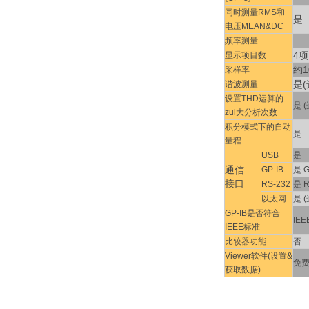
同时测量RMS和
是
电压MEAN&DC
频率测量
4项
显示项目数
约1
采样率
是(
谐波测量
设置THD运算的
是 (
zui大分析次数
积分模式下的自动
是
量程
USB
是
通信
GP-IB
是 G
接口
RS-232
是 R
以太网
是 
GP-IB是否符合
IEE
IEEE标准
比较器功能
否
Viewer软件(设置&
免费
获取数据)