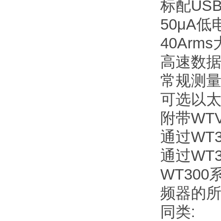
标配USB
50μA低
40Arm
高速数据更
常规测
可选以
附带WTVi
通过WT
通过WT
WT300
频器的
同类: