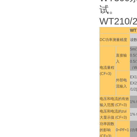
试。
WT210/
WT
DC功率测量精度
读数
5m/
直接输
0.5
入
0.5/
电流量程
（W
(CF=3)
EX1:
外部电
EX2
流输入
/1/2
电压和电流的有效
1% 
输入范围 (CF=3)
电压和电流的zui
1% 
大显示值 (CF=3)
功率因数
的影响
0<PF<1
(功
(CF=3)