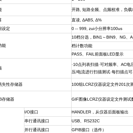
能
开路, 短路全频、点频校准，负载
算
直读, ΔABS, Δ%
间设定
0 -- 999,
zui小分辨率100us
10
档分选，BIN1～BIN9、NG、A
功能
档计数功能
PASS
、FAIL前面板LED显示
·10点列表扫描·可对频率、AC电
描
压/电流进行扫描测试·每扫描点
易失性存储器
100
组LCRZ仪器设定文件201次
B存储器
GIF
图像LCRZ仪器设定文件测试
I/O
接口
HANDLER
，从仪器后面板输出
串行通讯接口
USB
、RS232C
并行通讯接口
GPIB
接口（选件）