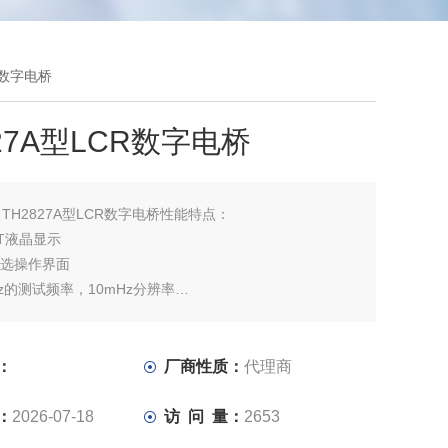
CR数字电桥
827A型LCR数字电桥
：
TH2827A型LCR数字电桥性能特点：
TFT液晶显示
可选操作界面
Hz的测试频率，10mHz分辨率
试功能
参数测试功能
速度:13ms/次
：
厂商性质：
代理商
电流的自动电平调整（ALC）功能
 测试信号电平监视功能
：
2026-07-18
访 问 量：
2653
带直流偏置源