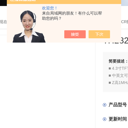
欢迎您！
来自局域网的朋友！有什么可以帮
助您的吗？
现在的位置：
首页
>
产品展示
>
常州同惠
>
LCR电桥
> TH2827A型L
TH2
简要描述
■ 4.3寸
■ 中英文
■ Z高1M
■ 平衡测
■ 变压器
■ Z高测试
产品型号
■ 电压或
■ V、I
更新时间
■ 内部自