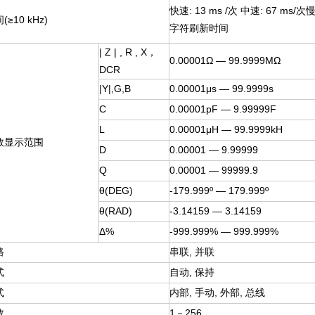
快速: 13 ms /次 中速: 67 ms/
≥10 kHz)
字符刷新时间
| Z | , R , X
，
0.00001
Ω — 99.9999MΩ
DCR
|Y|,G,B
0.00001
μs — 99.9999s
C
0.00001pF — 9.99999F
L
0.00001
μH — 99.9999kH
数显示范围
D
0.00001 — 9.99999
Q
0.00001 — 99999.9
θ(DEG)
-179.999
º
— 179.999
º
θ(RAD)
-3.14159 — 3.14159
Δ%
-999.999% — 999.999%
路
串联, 并联
式
自动, 保持
式
内部, 手动, 外部, 总线
数
1
－256