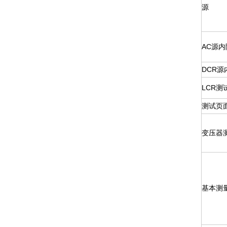
源
AC
源内
DCR
源
LCR
测
测试页
变压器
基本测