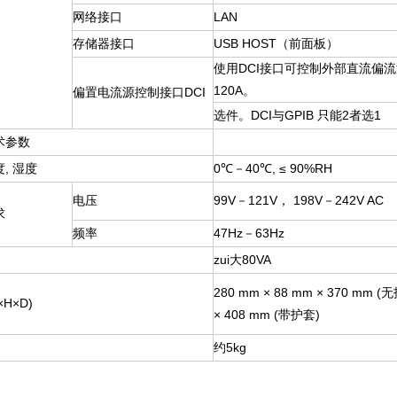
网络接口
LAN
存储器接口
USB HOST
（前面板）
使用DCI接口可控制外部直流偏流
120A。
偏置电流源控制接口DCI
选件。DCI与GPIB 只能2者选1
术参数
, 湿度
0
℃－40℃, ≤ 90%RH
电压
99V
－121V， 198V－242V AC
求
频率
47Hz
－63Hz
zui大80VA
280 mm
× 88 mm × 370 mm (
H×D)
× 408 mm (带护套)
约5kg