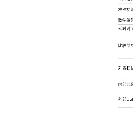
校准功
数学运
延时时
比较器
列表扫
内部非
外部US