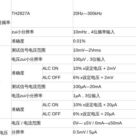
TH2827A
20Hz—300kHz
号频率
zui小分辨率
10mHz
，4位频率输入
准确度
0.01%
测试信号电压范围
10mV—2Vrms
电压zui小分辨率
100
μV，3位输入
ALC ON
10% x
设定电压 + 2mV
准确度
ALC OFF
6% x
设定电压 + 2mV
平
测试信号电流范围
100
μA—20mA
电流zui小分辨率
1
μA，3位输入
ALC ON
10% x
设定电流 + 20μA
准确度
ALC OFF
6% x
设定电压 + 20μA
电压 / 电流范围
0V—
±5V / 0mA—±50mA
分辨率
0.5mV / 5
μA
电压