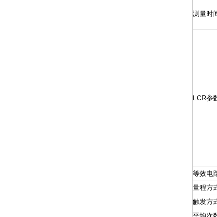
测量时间(
LCR
参
等效电
量程方
触发方
平均次