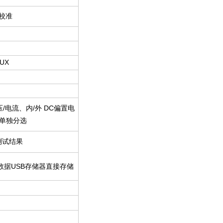
校准
UX
压/电流、内/外 DC偏置电
可单独分选
测试结果
数据USB存储器直接存储