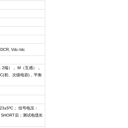
 DCR, Vdc-Idc
级，2端）， M（互感），
漏感)，C(初、次级电容)，平衡
3±5
º
C
； 信号电压：
PEN、SHORT后；测试电缆长