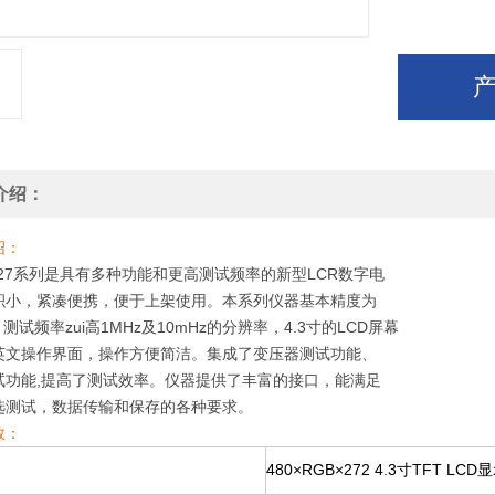
介绍：
绍：
27
系列是具有多种功能和更高测试频率的新型LCR数字电
积小，紧凑便携，便于上架使用。本系列仪器基本精度为
测试频率zui高1MHz及10mHz的分辨率，4.3寸的LCD屏幕
英文操作界面，操作方便简洁。集成了变压器测试功能、
试功能,提高了测试效率。仪器提供了丰富的接口，能满足
选测试，数据传输和保存的各种要求。
数：
480
×RGB×272 4.3寸TFT LCD