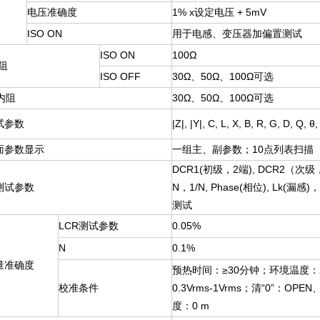
电压准确度
1% x
设定电压 + 5mV
ISO ON
用于电感、变压器加偏置测试
ISO ON
100
Ω
阻
ISO OFF
30
Ω、50Ω、100Ω可选
内阻
30
Ω、50Ω、100Ω可选
试参数
|Z|, |Y|, C, L, X, B, R, G, D, Q,
θ,
面参数显示
一组主、副参数；10点列表扫描
DCR1(
初级，2端), DCR2（次
测试参数
N，1/N, Phase(相位), Lk(
测试
LCR
测试参数
0.05%
N
0.1%
量准确度
预热时间：≥30分钟；环境温度：2
校准条件
0.3Vrms-1Vrms；清“0”：O
度：0 m