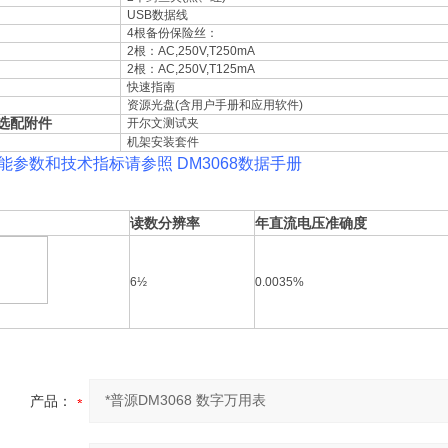
USB数据线
4根备份保险丝：
2根：AC,250V,T250mA
2根：AC,250V,T125mA
快速指南
资源光盘(含用户手册和应用软件)
选配附件
开尔文测试夹
机架安装套件
能参数和技术指标请参照 DM3068数据手册
读数分辨率
年直流电压准确度
6½
0.0035%
产品：