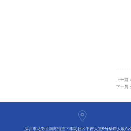
上一篇
下一篇
深圳市龙岗区南湾街道下李朗社区平吉大道9号华熠大厦A区1