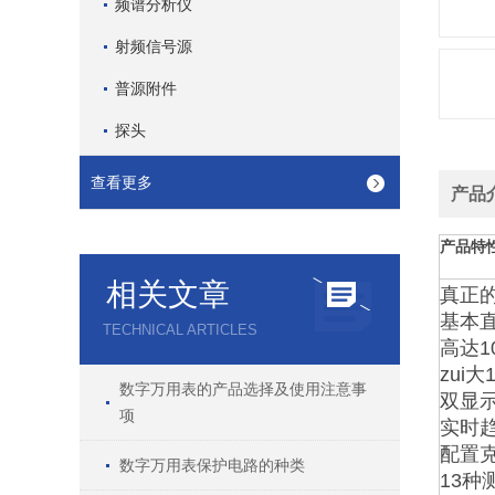
频谱分析仪
射频信号源
普源附件
探头
查看更多
产品
产品特
相关文章
真正的6
基本直
TECHNICAL ARTICLES
高达10
zui
数字万用表的产品选择及使用注意事
双显
项
实时
配置
数字万用表保护电路的种类
13