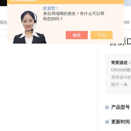
欢迎您！
来自局域网的朋友！有什么可以帮
助您的吗？
现在的位置：
首页
>
产品展示
>
北京普源
>
数字万用表
> *普源DM306
*普源
简要描述
DM306
求而设计
能于一身
产品型号
更新时间