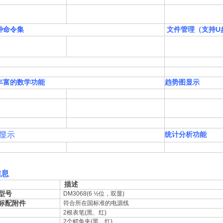
种命令集
文件管理（支持U
丰富的数学功能
趋势图显示
显示
统计分析功能
信息
描述
型号
DM3068(6 ½位，双显)
标配附件
符合所在国标准的电源线
2根表笔(黑、红)
2个鳄鱼夹(黑、红)