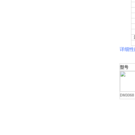
详细性
型号
DM3068