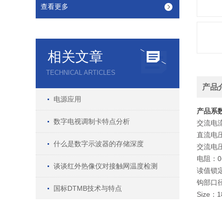
查看更多
相关文章
TECHNICAL ARTICLES
产品
电源应用
产品系
数字电视调制卡特点分析
交流电流：
直流电压：
什么是数字示波器的存储深度
交流电压：
电阻：0~
谈谈红外热像仪对接触网温度检测
读值锁
钩部口径
国标DTMB技术与特点
Size：1