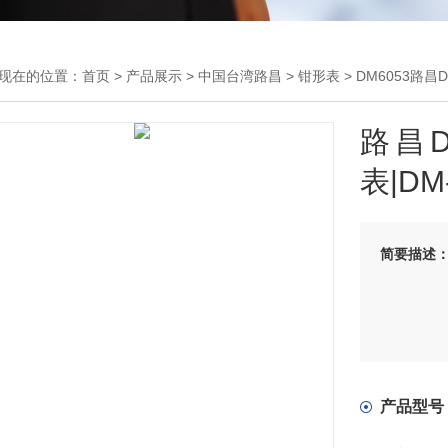
现在的位置：
首页
>
产品展示
>
中国台湾路昌
>
钳形表
> DM6053路
路昌D
表|D
简要描述
产品型号