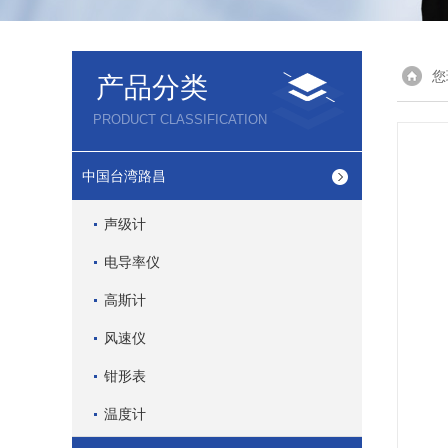
您
产品分类
PRODUCT CLASSIFICATION
中国台湾路昌
声级计
电导率仪
高斯计
风速仪
钳形表
温度计